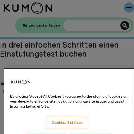
Willkommen bei Kumon
Ihr Lerncenter finden
Die Kumon-Methode
In drei einfachen Schritten einen
Einstufungstest buchen
Die Geschichte von Kumon
Daten zu Ihrem Kind
Wir benötigen einige Details darüber, wer zum Termin kommt und
wie wir helfen können. Bitte beachten Sie, dass Kumon Europe &
Africa Ltd Ihre persönlichen Daten gemäß unserer
By clicking “Accept All Cookies”, you agree to the storing of cookies on
your device to enhance site navigation, analyze site usage, and assist
Datenschutzrichtlinie
sammelt.
in our marketing efforts.
Für wie viele Kinder möchten Sie einen Termin
vereinbaren?
Cookies Settings