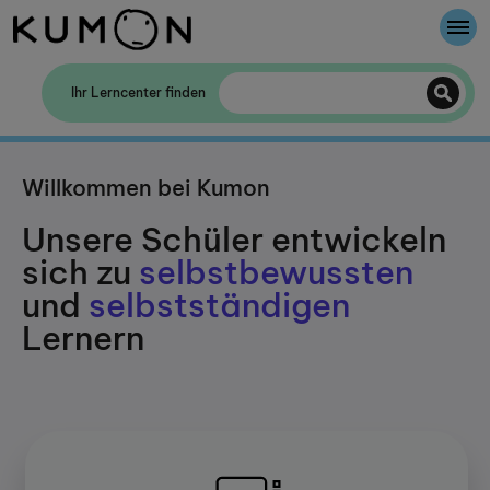
Willkommen bei Kumon
Ihr Lerncenter finden
Die Kumon-Methode
Willkommen bei Kumon
Die Geschichte von Kumon
Unsere Schüler entwickeln
sich zu
selbstbewussten
und
selbstständigen
Lernern