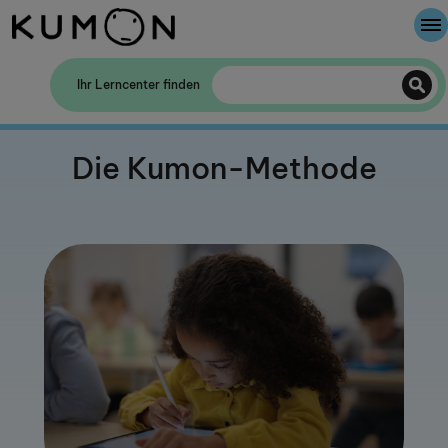
Willkommen bei Kumon
Ihr Lerncenter finden
Die Kumon-Methode
Die Kumon-Methode
Die Geschichte von Kumon