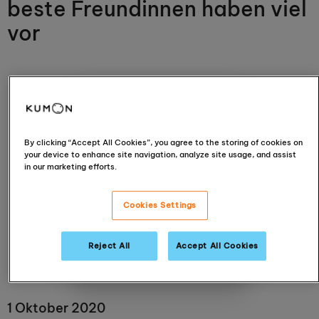
beste Freundinnen haben viel
vor
By clicking “Accept All Cookies”, you agree to the storing of cookies on
your device to enhance site navigation, analyze site usage, and assist
in our marketing efforts.
Esther Müller
Cookies Settings
Schopfheim
Reject All
Accept All Cookies
View centre
1 Oktober 2020