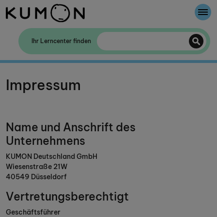
Willkommen bei Kumon
Ihr Lerncenter finden
Die Kumon-Methode
Impressum
Die Geschichte von Kumon
Name und Anschrift des
Unternehmens
KUMON Deutschland GmbH
Wiesenstraße 21W
40549 Düsseldorf
Vertretungsberechtigt
Geschäftsführer