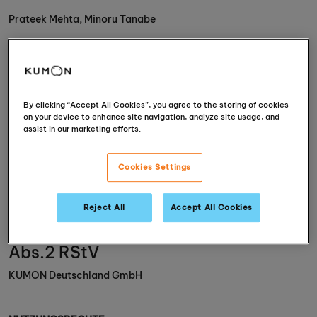
Prateek Mehta, Minoru Tanabe
Kontakt
Tel: 0211 522858-22
Fax: 0211 522858-49
E-Mail:
kde-info@kumon.org
By clicking “Accept All Cookies”, you agree to the storing of cookies
on your device to enhance site navigation, analyze site usage, and
Handelsregister
assist in our marketing efforts.
Amtsgericht Düsseldorf HRB 16240
Cookies Settings
Umsatzsteuer-Ident.-Nr.
USt.-Id-Nr. gem. §27a UStG. DE 119 265 751
Reject All
Accept All Cookies
Inhaltlich verantwortlich nach § 55
Abs.2 RStV
KUMON Deutschland GmbH