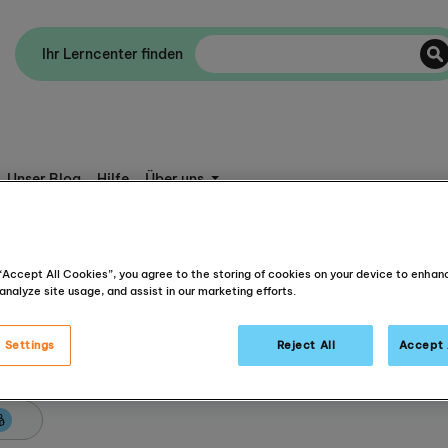
Ihr Lerncenter finden
Unser Blog
Hilfe
Über uns
 “Accept All Cookies”, you agree to the storing of cookies on your device to enhan
analyze site usage, and assist in our marketing efforts.
 Settings
Reject All
Accept 