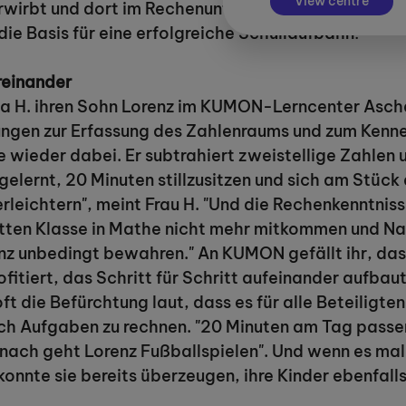
View centre
rwirbt und dort im Rechenunterricht gut mitkommen 
die Basis für eine erfolgreiche Schullaufbahn!"
reinander
ssa H. ihren Sohn Lorenz im KUMON-Lerncenter As
ungen zur Erfassung des Zahlenraums und zum Kenn
te wieder dabei. Er subtrahiert zweistellige Zahlen
gelernt, 20 Minuten stillzusitzen und sich am Stück
rleichtern", meint Frau H. "Und die Rechenkenntnis
ritten Klasse in Mathe nicht mehr mitkommen und Na
nz unbedingt bewahren." An KUMON gefällt ihr, das
fitiert, das Schritt für Schritt aufeinander aufbau
ft die Befürchtung laut, dass es für alle Beteiligt
ch Aufgaben zu rechnen. "20 Minuten am Tag passen
anach geht Lorenz Fußballspielen". Und wenn es mal w
 konnte sie bereits überzeugen, ihre Kinder ebenfal