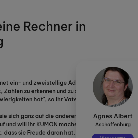
eine Rechner in
g
chnet ein- und zweistellige Addition im Lerncenter
, Zahlen zu erkennen und zu schreiben sowie Punktm
wierigkeiten hat", so ihr Vater auf die Frage, waru
Agnes Albert
 sie sich ganz auf die anderen Fächer konzentrieren
 und will ihr KUMON machen. Wenn sie keine Lust ha
Aschaffenburg
, dass sie Freude daran hat. Und für uns ist es beru