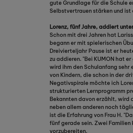
gute Grundlage für die Schule e
Selbstvertrauen stärken und ist 
Lorenz, fünf Jahre, addiert unte
Schon mit drei Jahren hat Lari
begann er mit spielerischen Üb
Dreivierteljahr Pause ist er heu
zu addieren. "Bei KUMON hat er 
wird ihm den Schulanfang sehr e
von Kindern, die schon in der d
Negativspirale möchte ich Lore
strukturierten Lernprogramm pro
Bekannten davon erzählt, wird o
neben allem anderen noch tägli
ist die Erfahrung von Frau H. "D
fünf gerade sein. Zwei Familien
vorzubereiten.