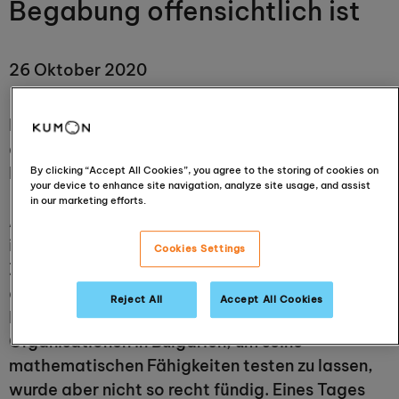
Begabung offensichtlich ist
26 Oktober 2020
Der Erstklässler Leo ist ein Schüler unseres
allerersten KUMON-Lerncenter in Varna,
Bulgarien.
By clicking “Accept All Cookies”, you agree to the storing of cookies on
your device to enhance site navigation, analyze site usage, and assist
in our marketing efforts.
Als Leo 5 Jahre alt war, bemerkten die Erzieher
in seinem Kindergarten, dass er ein Händchen für
Cookies Settings
Zahlen hatte. Seine Mutter beobachtete
ebenfalls mathematischen Fähigkeiten bei
Reject All
Accept All Cookies
Ihrem Sohn und kontaktierte mehrere
Organisationen in Bulgarien, um seine
mathematischen Fähigkeiten testen zu lassen,
wurde aber nicht so recht fündig. Eines Tages