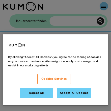
Willkommen bei Kumon
Ihr Lerncenter finden
Die Kumon-Methode
404: Seite nicht gefunden
Die Geschichte von Kumon
By clicking “Accept All Cookies”, you agree to the storing of cookies
on your device to enhance site navigation, analyze site usage, and
Die Seite, die Sie gesucht haben, ist nicht mehr
assist in our marketing efforts.
verfügbar.
Cookies Settings
Hier sind einige Links, die helfen könnten:
Finden Sie ein Lerncenter in Ihrer Nähe
Reject All
Accept All Cookies
Besuchen Sie unsere Hilfe