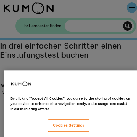
Willkommen bei Kumon
Ihr Lerncenter finden
Die Kumon-Methode
In drei einfachen Schritten einen
Einstufungstest buchen
Die Geschichte von Kumon
Daten zu Ihrem Kind
Wir benötigen einige Details darüber, wer zum Termin kommt und
wie wir helfen können. Bitte beachten Sie, dass Kumon Europe &
Africa Ltd Ihre persönlichen Daten gemäß unserer
By clicking “Accept All Cookies”, you agree to the storing of cookies on
your device to enhance site navigation, analyze site usage, and assist
Datenschutzrichtlinie
sammelt.
in our marketing efforts.
Für wie viele Kinder möchten Sie einen Termin
vereinbaren?
Cookies Settings