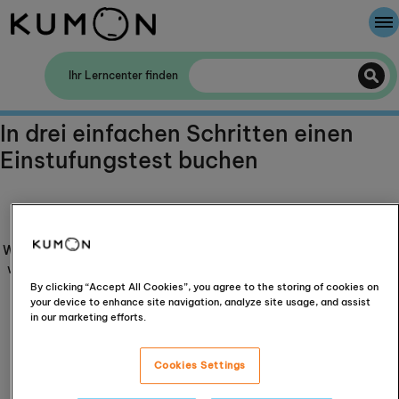
Willkommen bei Kumon
Ihr Lerncenter finden
Die Kumon-Methode
In drei einfachen Schritten einen
Einstufungstest buchen
Die Geschichte von Kumon
Daten zu Ihrem Kind
Wir benötigen einige Details darüber, wer zum Termin kommt und
wie wir helfen können. Bitte beachten Sie, dass Kumon Europe &
Africa Ltd Ihre persönlichen Daten gemäß unserer
By clicking “Accept All Cookies”, you agree to the storing of cookies on
your device to enhance site navigation, analyze site usage, and assist
Datenschutzrichtlinie
sammelt.
in our marketing efforts.
Für wie viele Kinder möchten Sie einen Termin
vereinbaren?
Cookies Settings