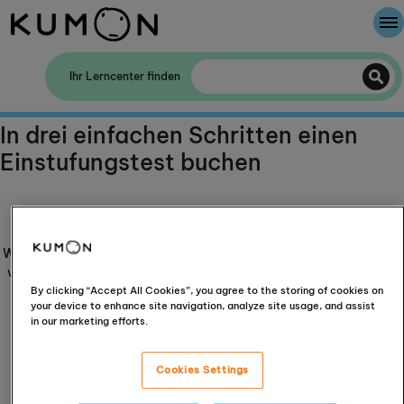
Willkommen bei Kumon
Ihr Lerncenter finden
Die Kumon-Methode
In drei einfachen Schritten einen
Einstufungstest buchen
Die Geschichte von Kumon
Daten zu Ihrem Kind
Wir benötigen einige Details darüber, wer zum Termin kommt und
wie wir helfen können. Bitte beachten Sie, dass Kumon Europe &
Africa Ltd Ihre persönlichen Daten gemäß unserer
By clicking “Accept All Cookies”, you agree to the storing of cookies on
your device to enhance site navigation, analyze site usage, and assist
Datenschutzrichtlinie
sammelt.
in our marketing efforts.
Für wie viele Kinder möchten Sie einen Termin
vereinbaren?
Cookies Settings