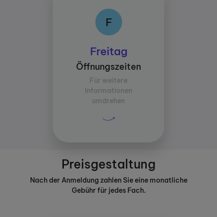
F
F
Öffnungszeiten:
Freitag
Zwischen 14:00 und
Öffnungszeiten
17:30
Für weitere
Durchschnittliche
Informationen
Lernzeit pro Fach:
umdrehen
30 Minuten
Preisgestaltung
Nach der Anmeldung zahlen Sie eine monatliche
Gebühr für jedes Fach.