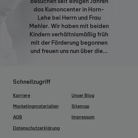
besuchen seit einigen Jahren
schwierig wird. Weniger durch Worte als
das Kumoncenter in Horn-
durch Beobachtung und kurze Hinweise
begleiten wir die Kinder auf ihrem Lernweg.
Lehe bei Herrn und Frau
Die Erfolge, die sie mit KUMON erzielen,
Mehler. Wir haben mit beiden
helfen ihnen in allen Fächern.
Kindern verhältnismäßig früh
mit der Förderung begonnen
und freuen uns nun über die...
Schnellzugriff
Karriere
Unser Blog
Marketingmaterialien
Sitemap
AGB
Impressum
Datenschutzerklärung