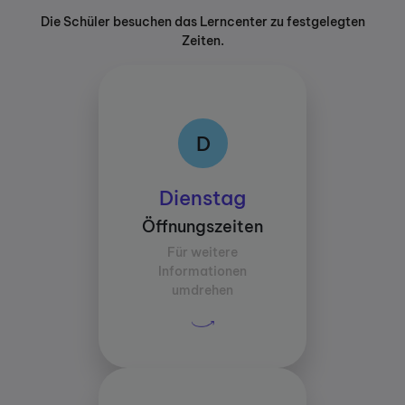
Die Schüler besuchen das Lerncenter zu festgelegten
Zeiten.
D
D
Öffnungszeiten:
Dienstag
Zwischen 14:00 und
Öffnungszeiten
17:30
Für weitere
Durchschnittliche
Informationen
Lernzeit pro Fach:
umdrehen
30 Minuten