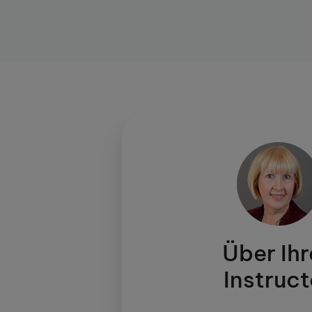
Unser Lerncenter im Herzen von Düsseldor
2003 und genießt als außerschulisches Bi
Mathematik und Englisch Anerkennung und
bei den Familien im nördlichen Stadtteil v
Wegbeschreibung:
Das KUMON Lerncenter befindet sich in ze
Kaiserswerth am Klemensplatz 8 und ist mit
der Straßenbahn U79 über die Haltestelle 
erreichbar. Busse aus und in angrenzende St
Parkplätze mit begrenzter Parkzeit (30 Mi
Tür. Fünf Gehminuten entfernt stehen Ihnen
Niederrheinstraße kostenlose Pendlerpark
Über Ih
Bitte beachten Sie:
Während der Öffnungszeiten ist der Lernce
Instruct
dass wir Ihnen leider keine Fragen beantw
Sprechzeiten stehen wir Ihnen gern für ein