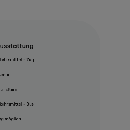
usstattung
rkehrsmittel - Zug
ramm
ür Eltern
rkehrsmittel - Bus
ng möglich