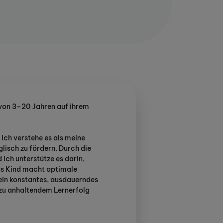
 von 3–20 Jahren auf ihrem
 Ich verstehe es als meine
lisch zu fördern. Durch die
ch unterstütze es darin,
as Kind macht optimale
 ein konstantes, ausdauerndes
 zu anhaltendem Lernerfolg
es einzelne Kind in die Lage