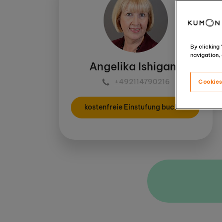
By clicking
navigation, 
Angelika Ishigami
+492114790216
Cookies
kostenfreie Einstufung buchen