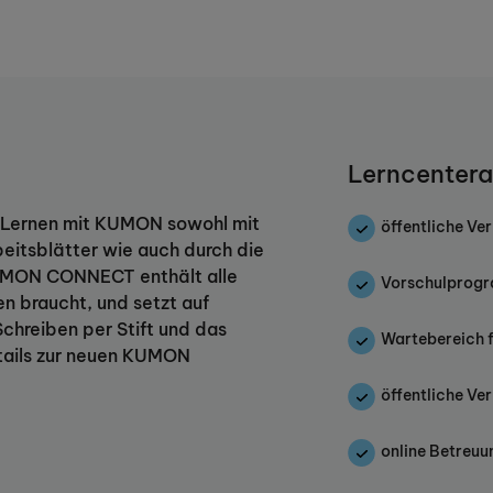
Lerncentera
as Lernen mit KUMON sowohl mit
öffentliche Ve
itsblätter wie auch durch die
MON CONNECT enthält alle
Vorschulprog
n braucht, und setzt auf
chreiben per Stift und das
Wartebereich f
etails zur neuen KUMON
öffentliche Ve
online Betreuu
langfristig gute Noten.