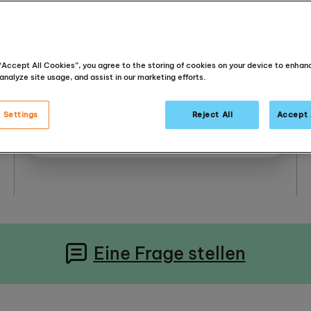
Klemensplatz 8
Düsseldorf
 “Accept All Cookies”, you agree to the storing of cookies on your device to enhan
40489
analyze site usage, and assist in our marketing efforts.
Deutschland
 Settings
Reject All
Accept 
Wegbeschreibung
Eine Frage stellen