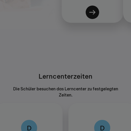
Lerncenterzeiten
Die Schüler besuchen das Lerncenter zu festgelegten
Zeiten.
D
D
D
D