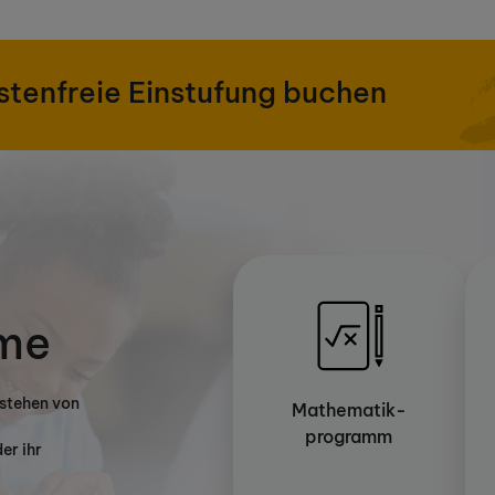
stenfreie Einstufung buchen
me
estehen von
Mathematik-
programm
er ihr