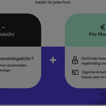
Gebühr für jedes Fach.
,-
€
Gebühr
Pro Mo
+
 Anmeldegebühr?
Die Kinder bes
regelmäßig vor
umon anzumelden,
nmalige
Tägliche Arbei
Hause oder im 