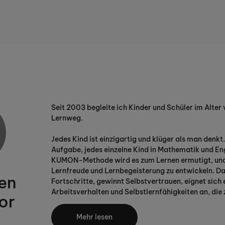
f-Kaiserswerth besteht seit
ldungsprogramm in den Fächern
 einen hohen Bekanntheitsgrad
on Düsseldorf
ntraler Lage von Düsseldorf-
 öffentlichen Verkehrsmitteln,
Seit 2003 begleite ich Kinder und Schüler im Alter
Klemensplatz sehr gut
Lernweg.
adtteile halten ebenfalls hier.
nuten) befinden sich vor unserer
Jedes Kind ist einzigartig und klüger als man denkt.
 links und rechts der
Aufgabe, jedes einzelne Kind in Mathematik und Eng
plätze zur Verfügung.
KUMON-Methode wird es zum Lernen ermutigt, und i
Lernfreude und Lernbegeisterung zu entwickeln. D
ren
Fortschritte, gewinnt Selbstvertrauen, eignet sich
Arbeitsverhalten und Selbstlernfähigkeiten an, die
nterbetrieb in vollem Gange, so
or
für das ganze Leben führen.
orten können. Während der
Mehr lesen
 Gespräch zur Verfügung!
Es ist mein größtes Anliegen und mein Anspruch, jed