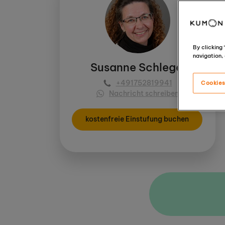
By clicking
navigation, 
Susanne Schlegel
+491752819941
Cookies
Nachricht schreiben
kostenfreie Einstufung buchen