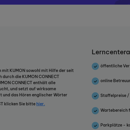
Lerncentera
öffentliche Ve
en mit KUMON sowohl mit Hilfe der seit
ch durch die KUMON CONNECT
online Betreuu
KUMON CONNECT enthält alle
ucht, und setzt auf wirksame
ft und das Hören englischer Wörter
Staffelpreise 
 klicken Sie bitte
hier.
Wartebereich f
inder?
Parkplätze - k