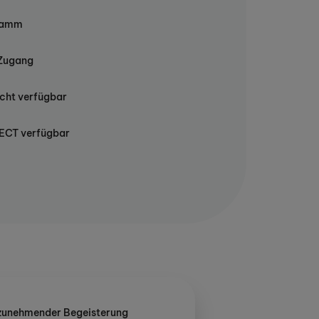
ramm
 Zugang
cht verfügbar
CT verfügbar
t zunehmender Begeisterung