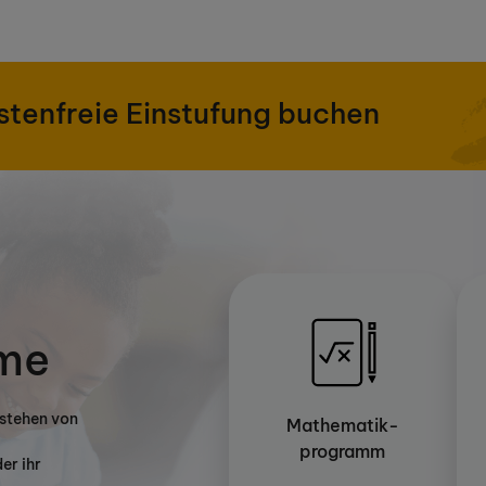
stenfreie Einstufung buchen
me
estehen von
Mathematik-
programm
er ihr