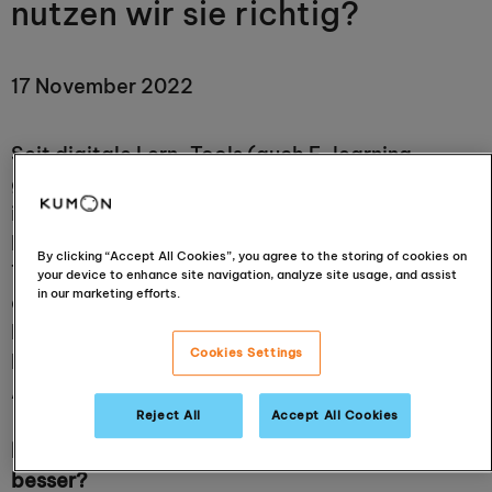
nutzen wir sie richtig?
17 November 2022
Seit digitale Lern-Tools (auch E-learning
genannt) in das allgemeine Bildungssystem
integriert wurden, stellen sich Pädagogen und
Eltern oft die große Frage, ob sie die neuen
By clicking “Accept All Cookies”, you agree to the storing of cookies on
Technologien auch richtig und intelligent genug
your device to enhance site navigation, analyze site usage, and assist
in our marketing efforts.
einsetzen, um das Lernen der Kinder zu fördern.
Rafael Samper, pädagogischer Leiter von
Cookies Settings
KUMON Iberia, gibt uns in diesem Artikel die
Antwort.
Reject All
Accept All Cookies
Ist Online-, Präsenz- oder Hybrid-Unterricht
besser?