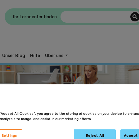
Ihr Lerncenter finden
Unser Blog
Hilfe
Über uns
 “Accept All Cookies”, you agree to the storing of cookies on your device to enhan
analyze site usage, and assist in our marketing efforts.
 Settings
Reject All
Accept 