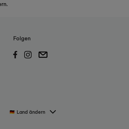
ern.
Folgen
Land ändern