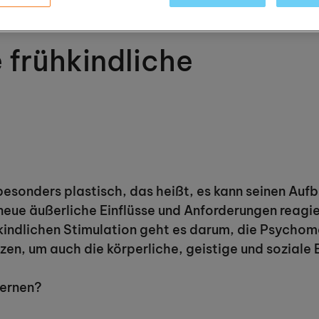
 frühkindliche
 besonders plastisch, das heißt, es kann seinen Auf
neue äußerliche Einflüsse und Anforderungen reagi
ühkindlichen Stimulation geht es darum, die Psychom
en, um auch die körperliche, geistige und soziale 
lernen?