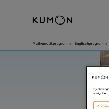
Willkommen bei Kumon
Die Kumon-Methode
Die Geschichte von Kumon
Mathematikprogramm
Englischprogramm
By clicking
navigation, 
Cookies