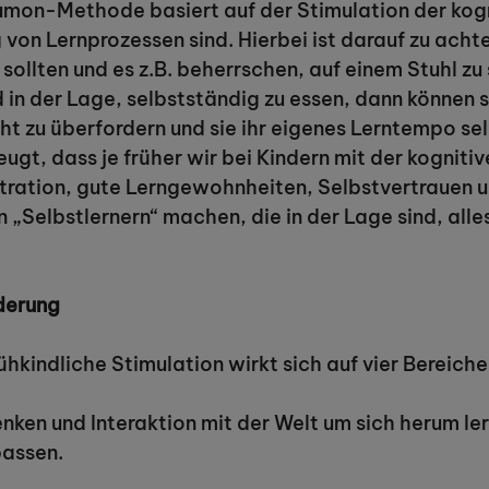
r Kumon-Methode basiert auf der Stimulation der kog
von Lernprozessen sind. Hierbei ist darauf zu achte
sollten und es z.B. beherrschen, auf einem Stuhl z
d in der Lage, selbstständig zu essen, dann können 
cht zu überfordern und sie ihr eigenes Lerntempo se
ugt, dass je früher wir bei Kindern mit der kogniti
ntration, gute Lerngewohnheiten, Selbstvertrauen 
 „Selbstlernern“ machen, die in der Lage sind, alle
rderung
hkindliche Stimulation wirkt sich auf vier Bereiche
ken und Interaktion mit der Welt um sich herum ler
passen.